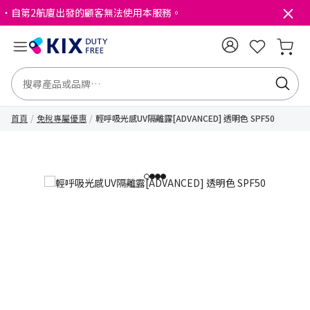
・自第2航廈出發的顧客無法使用本服務。
首頁
免稅專屬優惠
輕呼吸光感UV隔離露[ADVANCED] 透明色 SPF50
1
2
3
4