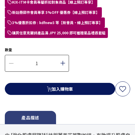
KIX-ITM卡會員專屬折扣對象商品【線上預訂專享】
新註冊郵件會員專享 5%OFF 優惠券【線上預訂專享】
3%優惠折扣券 : kdfnew3 等【新會員・線上預訂專享】
購買任意克蘭詩產品滿 JPY 25,000 即可獲贈星品禮遇套組
數量
加入購物車
產品描述