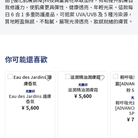
由 [強化肌膚屏障]科技與薑黃花萃取加持，有助提升肌膚自
我修護力，使肌膚更具彈性、健康透亮、年輕光采。這款每
日 6 合 1 多重防護產品，可抵禦 UVA/UVB 及 5 種污染源，
質地輕盈無感、不黏膩，展現光滑透亮、妝感就緒的膚質。
你可能還喜歡
克蘭詩
滋潤精油潤膚霜
克蘭詩
¥ 5,600
Eau des Jardins 護膚
克蘭
香氛
輕呼吸光感
¥ 5,600
[ADVANCED
SPF
¥ 7,