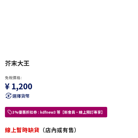
芥末大王
免稅價格:
¥ 1,200
選擇貨幣
3%優惠折扣券 : kdfnew3 等【新會員・線上預訂專享】
線上暫時缺貨
（店內或有售）