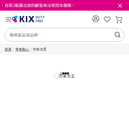
・自第2航廈出發的顧客無法使用本服務。
首頁
零食點心
芥末大王
1
2
3
4