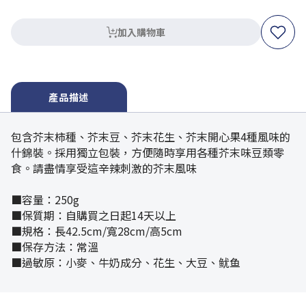
加入購物車
產品描述
包含芥末柿種、芥末豆、芥末花生、芥末開心果4種風味的
什錦裝。採用獨立包裝，方便隨時享用各種芥末味豆類零
食。請盡情享受這辛辣刺激的芥末風味
■容量：250g
■保質期：自購買之日起14天以上
■規格：長42.5cm/寬28cm/高5cm
■保存方法：常溫
■過敏原：小麥、牛奶成分、花生、大豆、鱿鱼