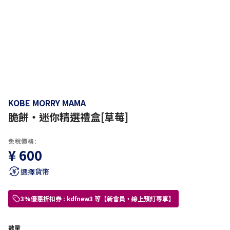
KOBE MORRY MAMA
脆餅・迷你精選禮盒[草莓]
免稅價格:
¥ 600
選擇貨幣
3%優惠折扣券 : kdfnew3 等【新會員・線上預訂專享】
數量