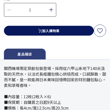
加入購物車
產品描述
關西機場限定原創包裝登場。採用從六甲山系地下140米汲
取的天然水，以法式長棍麵包精心烘焙而成。口感酥脆、甜
而不膩，是一款能將日本美味回憶帶回家的特別麵包點心。
柔和草莓香味。
■內容量：12枚(2枚入×6)
■保質期：自購買之日起9天以上
■規格：長4cm/寬12.5cm/高20.5cm