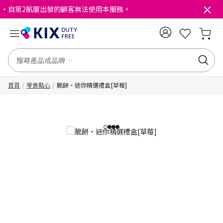
・自第2航廈出發的顧客無法使用本服務。
首頁
零食點心
脆餅・迷你精選禮盒[草莓]
1
2
3
4