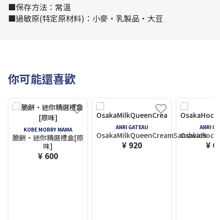
■保存方法：常溫
■過敏原(特定原材料)：小麥・乳製品・大豆
你可能還喜歡
ANRI GATEAU
ANRI G
KOBE MORRY MAMA
OsakaMilkQueenCreamSandwich
OsakaHoco
脆餅・迷你精選禮盒[原
¥ 920
¥ 6
味]
¥ 600