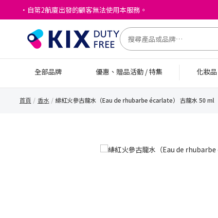
・自第2航廈出發的顧客無法使用本服務。
全部品牌
優惠、贈品活動 / 特集
化妝
首頁
香水
緋紅火參古龍水（Eau de rhubarbe écarlate） 古龍水 50 ml