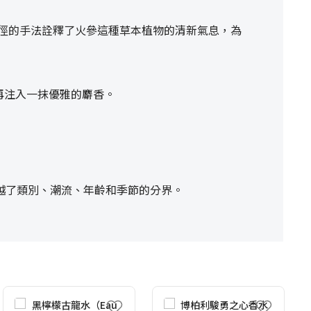
款香水以獨闢蹊徑的手法詮釋了火參這種草本植物的清新氣息，為
氣，再注入一抹優雅的麝香。
越了類別、潮流、年齡和季節的分界。