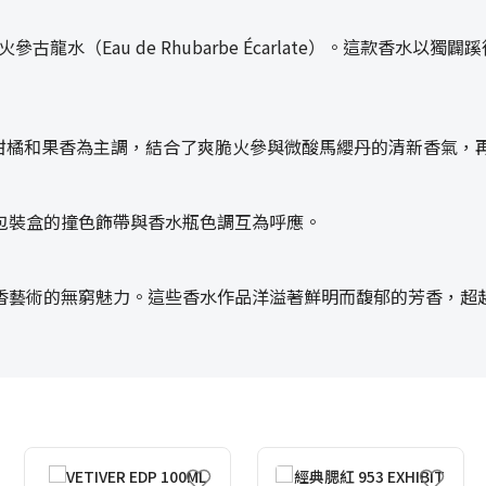
了緋紅火參古龍水（Eau de Rhubarbe Écarlate）。這
arlate）以柑橘和果香為主調，結合了爽脆火參與微酸馬纓丹的清新香
包裝盒的撞色飾帶與香水瓶色調互為呼應。
香藝術的無窮魅力。這些香水作品洋溢著鮮明而馥郁的芳香，超