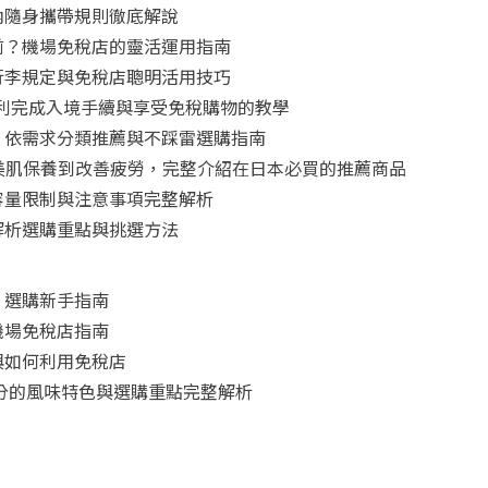
內隨身攜帶規則徹底解說
前？機場免稅店的靈活運用指南
行李規定與免稅店聰明活用技巧
怎麼用？順利完成入境手續與享受免稅購物的教學
！依需求分類推薦與不踩雷選購指南
從美肌保養到改善疲勞，完整介紹在日本必買的推薦商品
容量限制與注意事項完整解析
解析選購重點與挑選方法
：選購新手指南
機場免稅店指南
與如何利用免稅店
三分的風味特色與選購重點完整解析