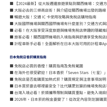
■ 【2024最新】從大阪週邊旅遊景點到關西機場：交通
■ 大阪必去的三條商店街！與介紹從關西機場出發的路線
■ 暢遊大阪！交通 IC 卡使用攻略與免稅店購物指南
■ 大阪國際機場與關西國際機場有什麼差別？交通方式與
■ 必看！在大阪享受深度旅遊與機場免稅店樂趣的隱藏推
■ 旅客必看！關西國際機場的入境指南與舒適享受免稅店
■ 計程車新手必看！全面解析在日本大阪可用的計程車Ap
日本免税店香菸購買指南
■ 免稅店必買的香煙！購買指南及免稅範圍
■ 在海外也很受歡迎！日本香菸「Seven Stars（七
■ 免稅店是否能購買加熱式菸？購買規定與注意事項說明
■ 日本買菸要去哪裡最安全？比代購更划算的機場免稅店
■ 台灣入境必看！菸類攜帶限制與購買重點，避免入境麻
■ 2026年，日本菸的稅金要變了！從改定內容到划算購