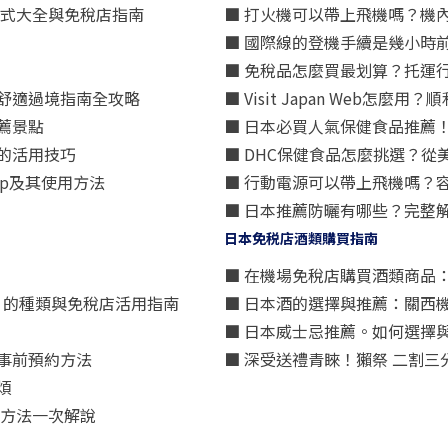
方式大全與免稅店指南
■ 打火機可以帶上飛機嗎？機
■ 國際線的登機手續是幾小時
■ 免稅品怎麼買最划算？托運
舒適過境指南全攻略
■ Visit Japan Web
薦景點
■ 日本必買人氣保健食品推薦
的活用技巧
■ DHC保健食品怎麼挑選？
p及其使用方法
■ 行動電源可以帶上飛機嗎？
■ 日本推薦防曬有哪些？完整
日本免税店酒類購買指南
■ 在機場免稅店購買酒類商品
星）」的種類與免稅店活用指南
■ 日本酒的選擇與推薦：關西
■ 日本威士忌推薦。如何選擇
事前預約方法
■ 深受送禮青睞！獺祭 二割
煩
買方法一次解說