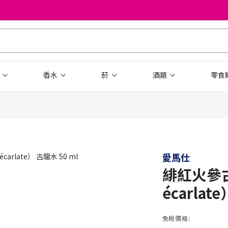
品
香水
菸
酒類
零食
愛馬仕
緋紅火參古龍
écarlat
免稅價格: