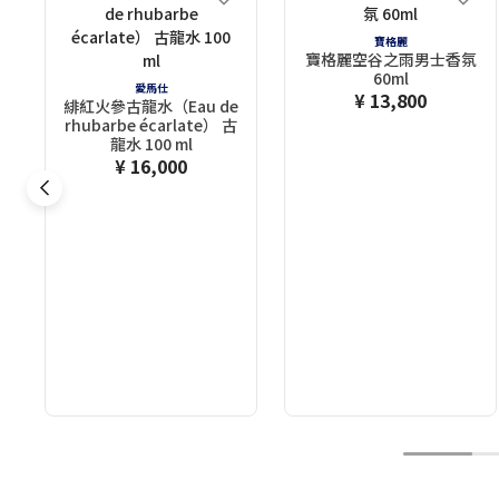
寶格麗
寶格麗空谷之雨男士香氛
60ml
愛馬仕
¥ 13,800
緋紅火參古龍水（Eau de
rhubarbe écarlate） 古
龍水 100 ml
¥ 16,000
1