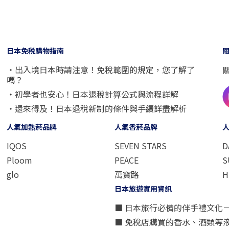
日本免税購物指南
・出入境日本時請注意！免稅範圍的規定，您了解了
嗎？
・初學者也安心！日本退稅計算公式與流程詳解
・還來得及！日本退稅新制的條件與手續詳盡解析
人氣加熱菸品牌
人氣香菸品牌
IQOS
SEVEN STARS
D
Ploom
PEACE
S
glo
萬寶路
H
日本旅遊實用資訊
■ 日本旅行必備的伴手禮文化
■ 免稅店購買的香水、酒類等