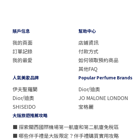
賬戶信息
幫助中心
我的頁面
店鋪資訊
訂單記錄
付款方式
我的最愛
如何領取預約商品
其他FAQ
人氣美妝品牌
Popular Perfume Brands
伊夫聖羅蘭
Dior/迪奧
Dior/迪奧
JO MALONE LONDON
SHISEIDO
宝格麗
大阪旅遊推薦攻略
■ 探索關西國際機場第一航廈和第二航廈免稅區
■ 哪些伴手禮是大阪限定？伴手禮購買實用攻略