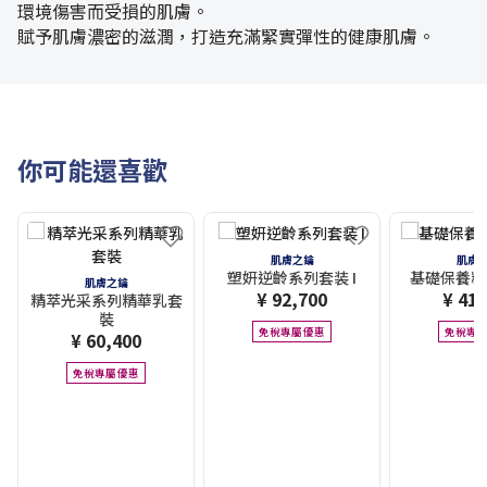
環境傷害而受損的肌膚。
賦予肌膚濃密的滋潤，打造充滿緊實彈性的健康肌膚。
你可能還喜歡
肌膚之鑰
肌膚
塑妍逆齡系列套装 I
基礎保養精
肌膚之鑰
¥ 92,700
¥ 41,
精萃光采系列精華乳套
裝
免稅專屬優惠
免稅專
¥ 60,400
免稅專屬優惠