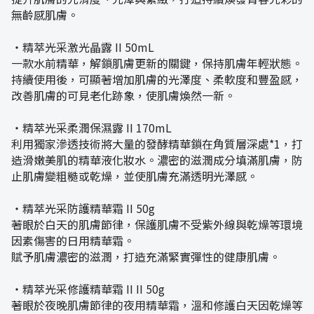
無齡感肌膚。
・精萃光采激光晶露 II 50mL
一款水前精華，解鎖肌膚更新的關鍵，保持肌膚年輕狀態。
持續使用後，可顯著增加肌膚的光澤度、柔軟度和豐盈感，
改善肌膚的可見老化跡象，使肌膚煥然一新。
・精萃光采柔潤保濕露 II 170mL
利用獨家滲透技術將大量的發酵精華鎖在角質層深處*1，打
造滑嫩美肌的精華液化妝水。濃密的滋潤成分填滿肌膚，防
止肌膚變粗糙或乾燥，並使肌膚充滿透明光澤感。
・精萃光采防護精華霜 II 50g
著眼於白天的肌膚節律，保護肌膚不受紫外線與乾燥等環境
因素傷害的日用精華霜。
賦予肌膚濃密的滋潤，打造充滿緊實彈性的健康肌膚。
・精萃光采修護精華霜 II II 50g
著眼於夜晚肌膚節律的夜用精華霜，溫和修護白天因乾燥等