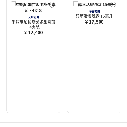
海藍拉娜
醇萃活膚晚霜 15毫升
大衛杜夫
¥ 17,500
季諾尼加拉瓜戈多型雪茄
- 4支裝
¥ 12,400
2
3
4
5
6
7
8
9