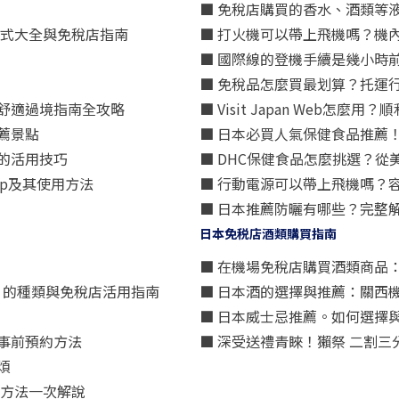
■ 免稅店購買的香水、酒類等
方式大全與免稅店指南
■ 打火機可以帶上飛機嗎？機
■ 國際線的登機手續是幾小時
■ 免稅品怎麼買最划算？托運
舒適過境指南全攻略
■ Visit Japan Web
薦景點
■ 日本必買人氣保健食品推薦
的活用技巧
■ DHC保健食品怎麼挑選？
p及其使用方法
■ 行動電源可以帶上飛機嗎？
■ 日本推薦防曬有哪些？完整
日本免税店酒類購買指南
■ 在機場免稅店購買酒類商品
星）」的種類與免稅店活用指南
■ 日本酒的選擇與推薦：關西
■ 日本威士忌推薦。如何選擇
事前預約方法
■ 深受送禮青睞！獺祭 二割
煩
買方法一次解說