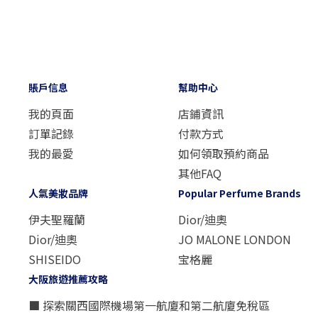
賬戶信息
幫助中心
我的頁面
店鋪資訊
訂單記錄
付款方式
我的最愛
如何領取預約商品
其他FAQ
人氣美妝品牌
Popular Perfume Brands
伊夫聖羅蘭
Dior/迪奧
Dior/迪奧
JO MALONE LONDON
SHISEIDO
宝格麗
大阪旅遊推薦攻略
■ 探索關西國際機場第一航廈和第二航廈免稅區