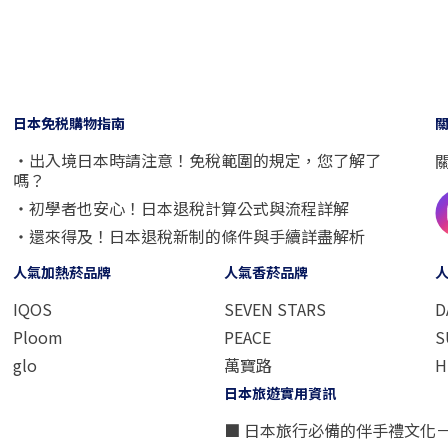
日本免税購物指南
・出入境日本時請注意！免稅範圍的規定，您了解了
嗎？
・初學者也安心！日本退稅計算公式與流程詳解
・還來得及！日本退稅新制的條件與手續詳盡解析
人氣加熱菸品牌
人氣香菸品牌
IQOS
SEVEN STARS
D
Ploom
PEACE
S
glo
萬寶路
H
日本旅遊實用資訊
■ 日本旅行必備的伴手禮文化