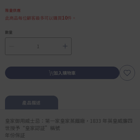
限量供應
10
此商品每位顧客最多可以購買
件。
數量
加入購物車
產品描述
皇家御用威士忌：第一家皇家蒸餾廠，1833 年英皇威廉四
世授予“皇家認証”稱號
年份保証