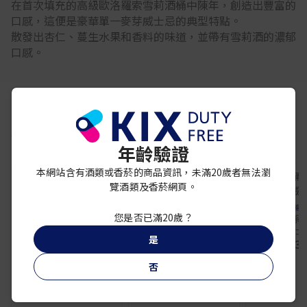
在首次填充的高級歐洛羅索雪莉酒桶中陳年，創造出豐富的
口感，這便是豪華單一麥芽威士忌的典型特點。
散發出杏仁、蔓生水果和香料的味道，並帶有雪莉酒的濃郁
口感。
你可能還喜歡
年齡驗證
本網站含有酒類或香菸的商品資訊，未滿20歲者無法瀏
特價品
特價品
特價品
覽酒類及香菸網頁。
PATRON
PATRON
帝
您是否已滿20歲？
Patron Silver 1000ml
培恩 陳年金樽龍舌蘭
帝王雙桶系列
1L
蘭威士忌
¥ 10,000
是
¥ 13,700
¥ 13,
否