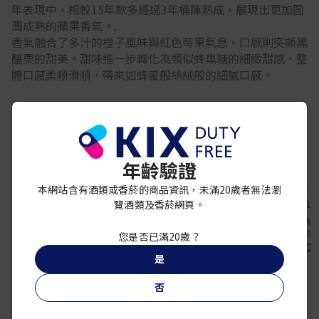
年表現中，相較15年款多經過3年桶陳熟成，展現出更加圓
潤成熟的蘋果香氣。.
香氣融合了多汁的橙子風味與紅色莓果氣息，口感則突顯黑
醋栗的甜美。甜味進一步轉化為類似蜂巢糖的細緻甜感，整
體口感柔順滑順，帶來如蜂蜜般絲絨般的細膩口感。
你可能還喜歡
年齡驗證
本網站含有酒類或香菸的商品資訊，未滿20歲者無法瀏
覽酒類及香菸網頁。
尊尼
J/W 18Y
您是否已滿20歲？
百齡罈
芝華士
¥ 12,
百齡壇 21年 单一麦芽
芝華士 EXTRA蘭姆桶 1
是
威士忌 GLENBURGIE
公升
¥ 34,500
¥ 8,000
否