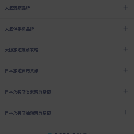
人氣酒類品牌
人氣伴手禮品牌
大阪旅遊推薦攻略
日本旅遊實用資訊
日本免税店香菸購買指南
日本免税店酒類購買指南