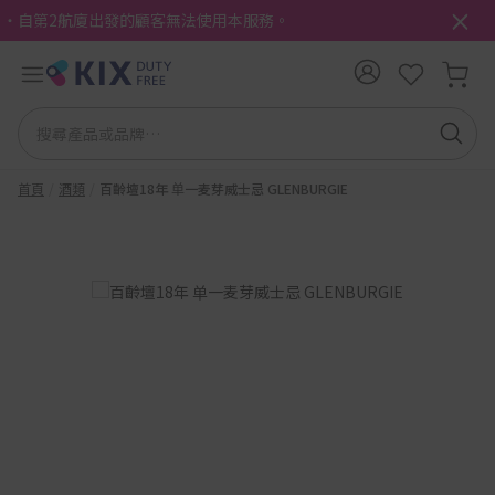
・自第2航廈出發的顧客無法使用本服務。
首頁
酒類
百齡壇18年 单一麦芽威士忌 GLENBURGIE