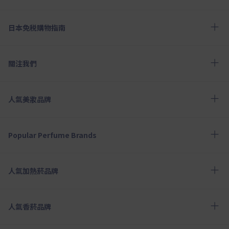
日本免税購物指南
關注我們
人氣美妝品牌
Popular Perfume Brands
人氣加熱菸品牌
人氣香菸品牌