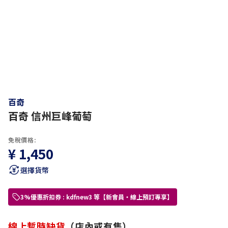
百奇
百奇 信州巨峰葡萄
免稅價格:
¥ 1,450
選擇貨幣
3%優惠折扣券 : kdfnew3 等【新會員・線上預訂專享】
線上暫時缺貨
（店內或有售）