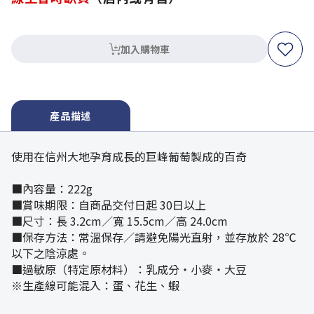
加入購物車
產品描述
使用在信州大地孕育成長的巨峰葡萄製成的百奇
■內容量：222g
■賞味期限：自商品交付日起 30日以上
■尺寸：長 3.2cm／寬 15.5cm／高 24.0cm
■保存方法：常溫保存／請避免陽光直射，並存放於 28℃
以下之陰涼處。
■過敏原（特定原材料）：乳成分・小麥・大豆
※生產線可能混入：蛋、花生、蝦