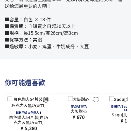
送給您最重要的人吧！
■容量：白色 × 18 件
■保質期：自購買之日起30天以上
■規格：長15.5cm/寬26cm/高3cm
■保存方法：常温
■過敏原：小麦、鸡蛋、牛奶成分、大豆
你可能還喜歡
NAGATOYA
ISHIYA(Saqu
CHA
大阪甜心
ISHIYA( 白色戀人 )
Saqu[北
¥ 870
白色戀人54片装[白巧
¥ 1,
克力＆黑巧克力]
¥ 5,280