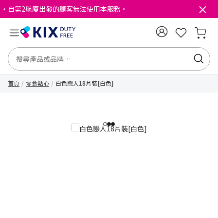
・自第2航廈出發的顧客無法使用本服務。
首頁
零食點心
白色戀人18片裝[白色]
1
2
3