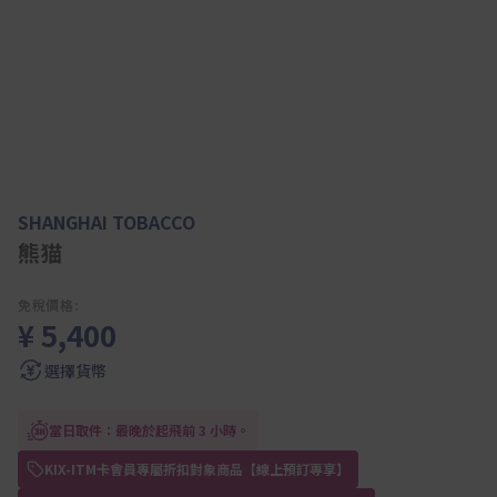
SHANGHAI TOBACCO
熊猫
免稅價格:
¥ 5,400
選擇貨幣
當日取件：最晚於起飛前 3 小時。
KIX-ITM卡會員專屬折扣對象商品【線上預訂專享】