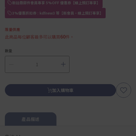
新註冊郵件會員專享 5%OFF 優惠券【線上預訂專享】
3%優惠折扣券 : kdfnew3 等【新會員・線上預訂專享】
限量供應
60
此商品每位顧客最多可以購買
件。
數量
加入購物車
產品描述