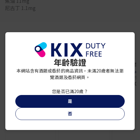
焦油 11mg
尼古丁 1.1mg
你可能還喜歡
年齡驗證
特價品
本網站含有酒類或香菸的商品資訊，未滿20歲者無法瀏
黃鶴樓
SHANGHAI TOBACCO
SHANGHAI 
覽酒類及香菸網頁。
黃鶴樓1916 黃金版
中華細支
中華香煙 
¥ 24,000
¥ 7,600
¥ 10,
您是否已滿20歲？
免稅專屬優惠
是
否