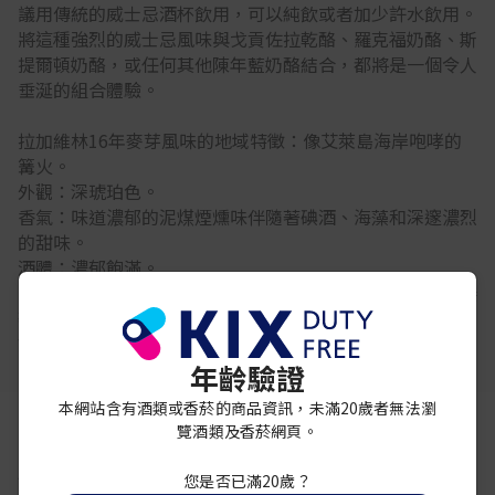
議用傳統的威士忌酒杯飲用，可以純飲或者加少許水飲用。
將這種強烈的威士忌風味與戈貢佐拉乾酪、羅克福奶酪、斯
提爾頓奶酪，或任何其他陳年藍奶酪結合，都將是一個令人
垂涎的組合體驗。
拉加維林16年麥芽風味的地域特徵：像艾萊島海岸咆哮的
篝火。
外觀：深琥珀色。
香氣：味道濃郁的泥煤煙燻味伴隨著碘酒、海藻和深邃濃烈
的甜味。
酒體：濃郁飽滿。
口感：乾泥煤煙燻味伴隨著微妙卻強烈的甜味佔滿口腔，接
著是海洋和鹽伴隨著一絲木頭的味道。
餘韻：持久、優雅，泥煤味伴隨著海藻和海鹽的味道
年齡驗證
本網站含有酒類或香菸的商品資訊，未滿20歲者無法瀏
覽酒類及香菸網頁。
你可能還喜歡
您是否已滿20歲？