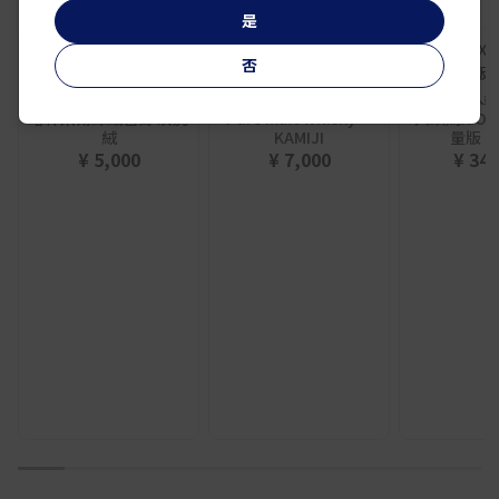
是
否
BOBBI BROWN
人頭
喀什米爾絲絨唇膏 淡麂
Pure malt whisky
人頭馬X.O
絨
KAMIJI
量版 7
¥ 5,000
¥ 7,000
¥ 34,
1
2
3
4
5
6
7
8
9
10