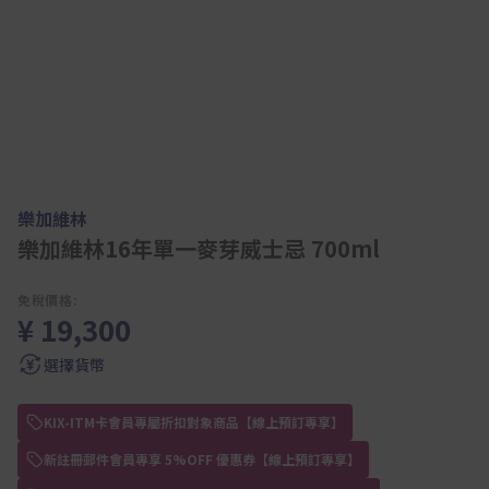
樂加維林
樂加維林16年單一麥芽威士忌 700ml
免稅價格:
¥ 19,300
選擇貨幣
KIX-ITM卡會員專屬折扣對象商品【線上預訂專享】
新註冊郵件會員專享 5%OFF 優惠券【線上預訂專享】