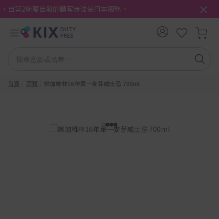
・自第2航廈出發的顧客無法使用本服務。
首頁
酒類
樂加維林16年單一麥芽威士忌 700ml
1
2
3
4