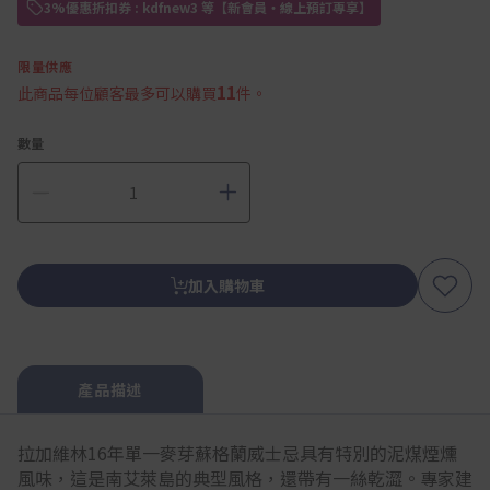
3%優惠折扣券 : kdfnew3 等【新會員・線上預訂專享】
限量供應
11
此商品每位顧客最多可以購買
件。
數量
加入購物車
產品描述
拉加維林16年單一麥芽蘇格蘭威士忌具有特別的泥煤煙燻
風味，這是南艾萊島的典型風格，還帶有一絲乾澀。專家建