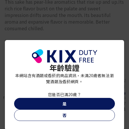
This sake has pear-like aromatics that rise up and up.Its
rich rice flavor burst on the palate and sweet
impression drifts around the mouth. Its beautiful
aroma and expansive flavor is memorable. Better
consumed chilled.
你可能還喜歡
年齡驗證
本網站含有酒類或香菸的商品資訊，未滿20歲者無法瀏
覽酒類及香菸網頁。
清酒
煌金陵 純米大吟醸酒
大門酒造
男
您是否已滿20歲？
anishiki
¥ 3,200
大門 純米大吟釀 關西
男山 北野稻
國際機場限定 720ml
吟釀 7
是
¥ 4,000
¥ 3,
否
免稅專屬優惠