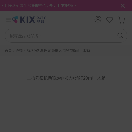
・自第2航廈出發的顧客無法使用本服務。
首頁
酒類
梅乃宿机场限定纯米大吟酿720ml 木箱