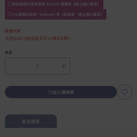
新註冊郵件會員專享 5%OFF 優惠券【線上預訂專享】
3%優惠折扣券 : kdfnew3 等【新會員・線上預訂專享】
限量供應
24
此商品每位顧客最多可以購買
件。
數量
加入購物車
產品描述