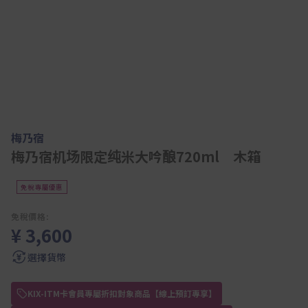
梅乃宿
梅乃宿机场限定纯米大吟酿720ml 木箱
免稅專屬優惠
免稅價格:
¥ 3,600
選擇貨幣
KIX-ITM卡會員專屬折扣對象商品【線上預訂專享】