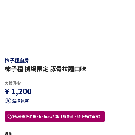
柿子種廚房
柿子種 機場限定 豚骨拉麵口味
免稅價格:
¥ 1,200
選擇貨幣
3%優惠折扣券 : kdfnew3 等【新會員・線上預訂專享】
數量