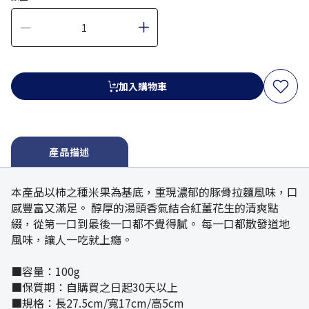
加入購物車
產品描述
本產品以柿之種米果為基底，重現濃郁的豚骨拉麵風味，口
感豐富又滿足。 醇厚的湯頭香氣結合紅薑花生的清爽點
綴，從第一口到最後一口都不覺得膩。 每一口都散發道地
風味，讓人一吃就上癮。
■容量：100g
■保質期：自購買之日起30天以上
■規格：長27.5cm/寬17cm/高5cm