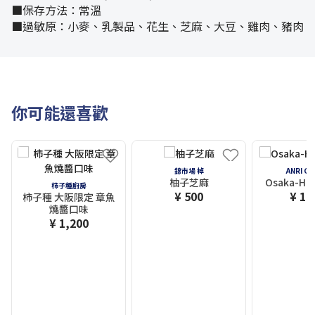
■保存方法：常溫
■過敏原：小麥、乳製品、花生、芝麻、大豆、雞肉、豬肉
你可能還喜歡
錦市場 棹
ANRI G
柚子芝麻
Osaka-Ha
柿子種廚房
¥ 500
¥ 1,
柿子種 大阪限定 章魚
燒醬口味
¥ 1,200