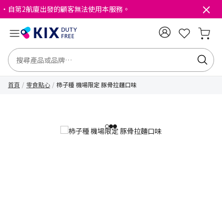
・自第2航廈出發的顧客無法使用本服務。
首頁
零食點心
柿子種 機場限定 豚骨拉麵口味
1
2
3