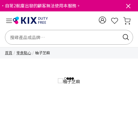
・自第2航廈出發的顧客無法使用本服務。
首頁
零食點心
柚子芝麻
1
2
3
4