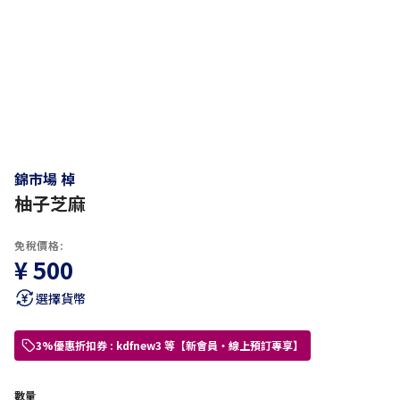
錦市場 棹
柚子芝麻
免稅價格:
¥ 500
選擇貨幣
3%優惠折扣券 : kdfnew3 等【新會員・線上預訂專享】
數量