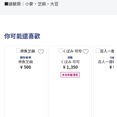
■過敏原：小麥・芝麻・大豆
你可能還喜歡
錦市場 棹
向新
小倉
柴魚芝麻
くぼみ 可可
百人一首歌
¥ 500
¥ 1,350
¥ 9
免稅專屬優惠