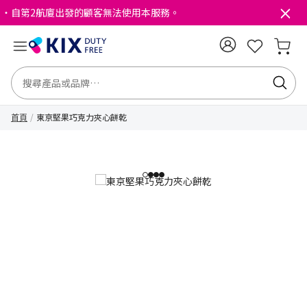
・自第2航廈出發的顧客無法使用本服務。
首頁
東京堅果巧克力夾心餅乾
1
2
3
4