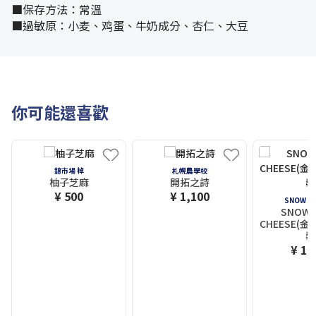
■保存方法：常溫
■過敏原：小麦、鸡蛋、牛奶成分、杏仁、大豆
你可能還喜歡
錦市場 棹
札幌農學校
柚子芝麻
開拓之詩
¥ 500
¥ 1,100
SNOW C
SNOW 
CHEESE(金
裝
¥ 1,