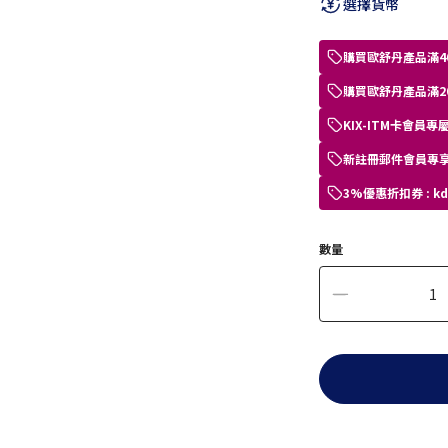
選擇貨幣
購買歐舒丹產品滿4
購買歐舒丹產品滿2
KIX-ITM卡會
新註冊郵件會員專享
3%優惠折扣券 : 
數量