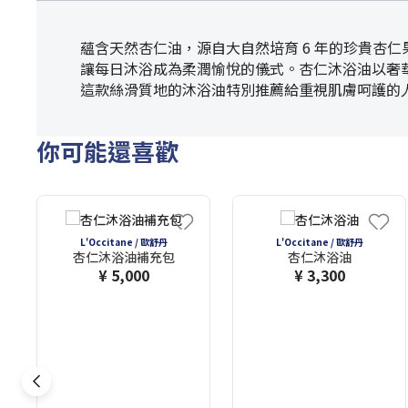
蘊含天然杏仁油，源自大自然培育 6 年的珍貴杏
讓每日沐浴成為柔潤愉悅的儀式。杏仁沐浴油以奢
這款絲滑質地的沐浴油特別推薦給重視肌膚呵護的
你可能還喜歡
L'Occitane / 歐舒丹
L'Occitane / 歐舒丹
杏仁沐浴油補充包
杏仁沐浴油
¥ 5,000
¥ 3,300