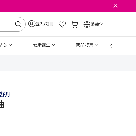
登入/註冊
繁體字
點心
健康養生
商品特集
免稅
 歐舒丹
油