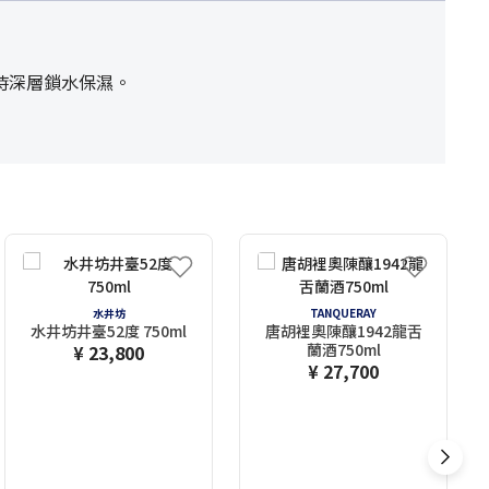
時深層鎖水保濕。
水井坊
TANQUERAY
水井坊井臺52度 750ml
唐胡裡奧陳釀1942龍舌
蘭酒750ml
¥ 23,800
¥ 27,700