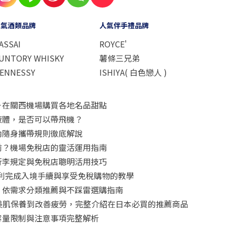
人氣酒類品牌
人氣伴手禮品牌
ASSAI
ROYCE'
UNTORY WHISKY
薯條三兄弟
ENNESSY
ISHIYA( 白色戀人 )
－在關西機場購買各地名品甜點
液體，是否可以帶飛機？
內隨身攜帶規則徹底解說
前？機場免稅店的靈活運用指南
行李規定與免稅店聰明活用技巧
怎麼用？順利完成入境手續與享受免稅購物的教學
！依需求分類推薦與不踩雷選購指南
從美肌保養到改善疲勞，完整介紹在日本必買的推薦商品
容量限制與注意事項完整解析