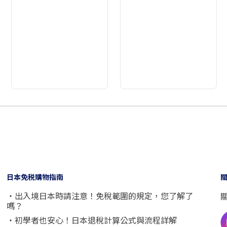
2
3
4
5
6
7
8
9
日本免税購物指南
・出入境日本時請注意！免稅範圍的規定，您了解了
嗎？
・初學者也安心！日本退稅計算公式與流程詳解