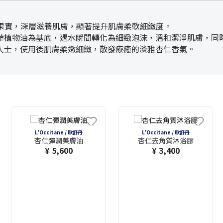
仁果實，深層滋養肌膚，顯著提升肌膚柔軟細緻度。
華植物油為基底，遇水瞬間轉化為細緻泡沫，溫和潔淨肌膚，同
人士，使用後肌膚柔嫩細緻，散發療癒的淡雅杏仁香氣。
L'Occitane / 歐舒丹
L'Occitane / 歐舒丹
杏仁彈潤美膚油
杏仁去角質沐浴膠
¥ 5,600
¥ 3,400