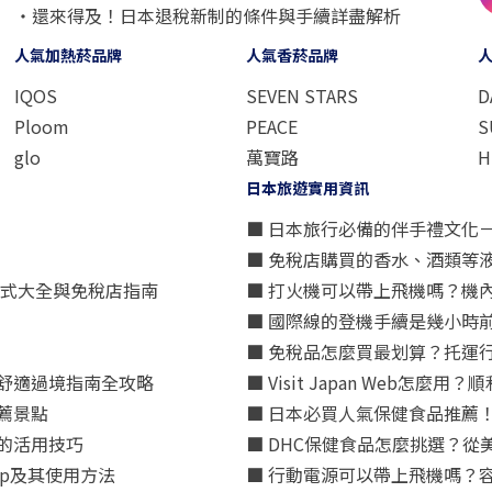
・還來得及！日本退稅新制的條件與手續詳盡解析
人氣加熱菸品牌
人氣香菸品牌
IQOS
SEVEN STARS
D
Ploom
PEACE
S
glo
萬寶路
H
日本旅遊實用資訊
■ 日本旅行必備的伴手禮文化
■ 免稅店購買的香水、酒類等
方式大全與免稅店指南
■ 打火機可以帶上飛機嗎？機
■ 國際線的登機手續是幾小時
■ 免稅品怎麼買最划算？托運
舒適過境指南全攻略
■ Visit Japan Web
薦景點
■ 日本必買人氣保健食品推薦
的活用技巧
■ DHC保健食品怎麼挑選？
p及其使用方法
■ 行動電源可以帶上飛機嗎？