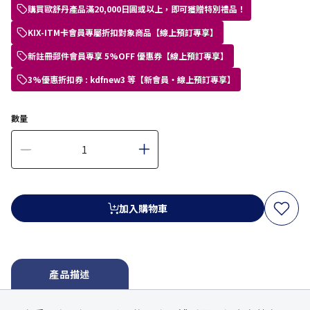
購買歐舒丹產品滿20,000日圓或以上，即可獲贈特別禮品！
KIX-ITM卡會員專屬折扣對象商品【線上預訂專享】
新註冊郵件會員專享 5%OFF 優惠券【線上預訂專享】
3%優惠折扣券 : kdfnew3 等【新會員・線上預訂專享】
數量
加入購物車
產品描述