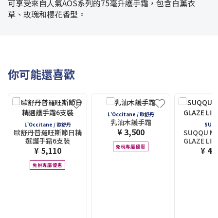
可享受來自人氣AOS系列的75毫升護手霜，包含白薰衣
草、玫瑰和櫻花香型。
你可能還喜歡
L'Occitane / 歐舒丹
乳油木護手霜
L'Occitane / 歐舒丹
SUQ
¥ 3,500
歐舒丹普羅旺斯節日精
SUQQU M
選護手霜6支裝
GLAZE LIP
免稅專屬優惠
¥ 5,110
¥ 4,
免稅專屬優惠