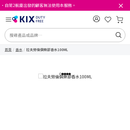
・自第2航廈出發的顧客無法使用本服務。
首頁
香水
拉夫勞倫俱樂部香水100ML
1
2
3
4
5