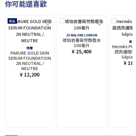
你可能還喜歡
新品
JO MALONE LONDON
琥珀岩薔薇芳醇香水
愛馬
100毫升
Hermès Ple
嬌蘭
¥ 25,400
透亮護理粉底
PARURE GOLD SKIN
Sépi
SERUM FOUNDATION
¥ 18,
2N NEUTRAL /
NEUTRE
¥ 12,200
1
2
3
4
5
6
7
8
9
10