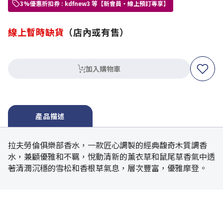
3%優惠折扣券 : kdfnew3 等【新會員・線上預訂專享】
線上暫時缺貨
（店內或有售）
加入購物車
產品描述
拉夫勞倫俱樂部香水，一款匠心調製的經典馥奇木質調香
水，兼顧優雅和不羈，悅動清新的薰衣草和鼠尾草香氣中透
著清潤沉穩的雪松和香根草氣息，層次豐富，優雅摩登。