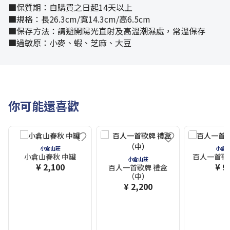
■保質期：自購買之日起14天以上
■規格：長26.3cm/寬14.3cm/高6.5cm
■保存方法：請避開陽光直射及高溫潮濕處，常溫保存
■過敏原：小麥、蝦、芝麻、大豆
你可能還喜歡
小倉山莊
小倉
小倉山春秋 中罐
百人一首歌
小倉山莊
¥ 2,100
¥ 9
百人一首歌牌 禮盒
（中）
¥ 2,200