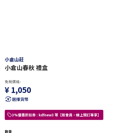
小倉山莊
小倉山春秋 禮盒
免稅價格:
¥ 1,050
選擇貨幣
3%優惠折扣券 : kdfnew3 等【新會員・線上預訂專享】
數量