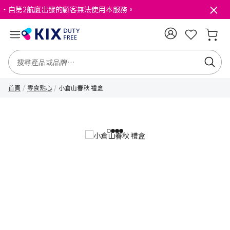
・自第2航廈出發的顧客無法使用本服務。
首頁
零食點心
小倉山春秋 禮盒
1
2
3
4