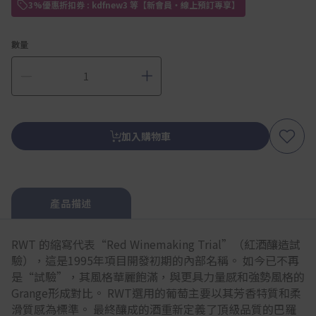
3%優惠折扣券 : kdfnew3 等【新會員・線上預訂專享】
數量
加入購物車
產品描述
RWT 的縮寫代表“Red Winemaking Trial”（紅酒釀造試
驗），這是1995年項目開發初期的內部名稱。 如今已不再
是“試驗”，其風格華麗飽滿，與更具力量感和強勢風格的
Grange形成對比。 RWT選用的葡萄主要以其芳香特質和柔
滑質感為標準。 最終釀成的酒重新定義了頂級品質的巴羅