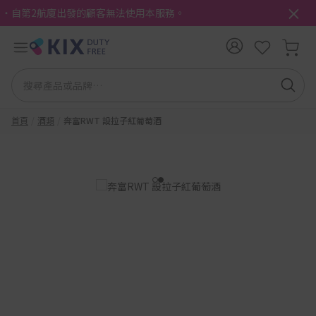
・自第2航廈出發的顧客無法使用本服務。
首頁
酒類
奔富RWT 設拉子紅葡萄酒
1
2