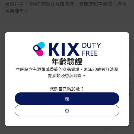
薩設拉子。 RWT酒款具有精準度、濃郁度和平衡感，適合
長期陳年。
你可能還喜歡
年齡驗證
本網站含有酒類或香菸的商品資訊，未滿20歲者無法瀏
覽酒類及香菸網頁。
Penfolds
Penfolds
Penfo
奔富Bin 8 赤霞珠設拉
奔富Bin 150 設拉子紅
奔富雅塔娜 
子紅葡萄酒
葡萄酒
萄
您是否已滿20歲？
¥ 5,900
¥ 14,800
¥ 30,
是
否