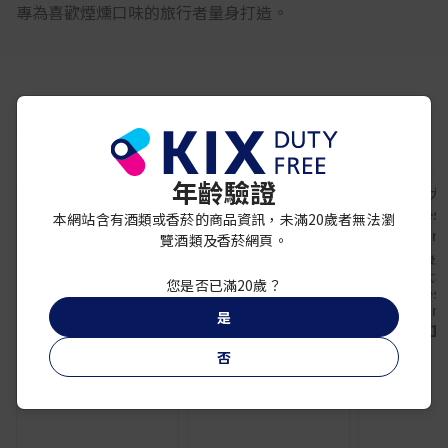
專為喜歡煙燻口味的旅行者量身打造。
你可能還喜歡
年齡驗證
本網站含有酒類或香菸的商品資訊，未滿20歲者無法瀏
覽酒類及香菸網頁。
紀梵希
水漾活源保濕精華
雅詩蘭黛
愛馬
30ml
粉保濕訂製粉底精華
愛馬仕大地（
您是否已滿20歲？
¥ 8,400
SPF20/PA+++1N1
d'Hermès
IVORY NUDE
ml
是
¥ 7,700
¥ 21,
否