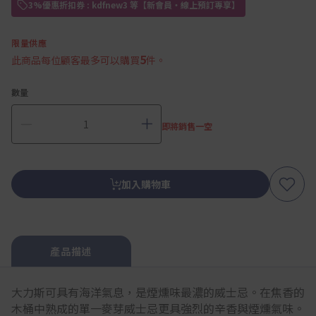
3%優惠折扣券 : kdfnew3 等【新會員・線上預訂專享】
限量供應
5
此商品每位顧客最多可以購買
件。
數量
即將銷售一空
加入購物車
產品描述
大力斯可具有海洋氣息，是煙燻味最濃的威士忌。在焦香的
木桶中熟成的單一麥芽威士忌更具強烈的辛香與煙燻氣味。