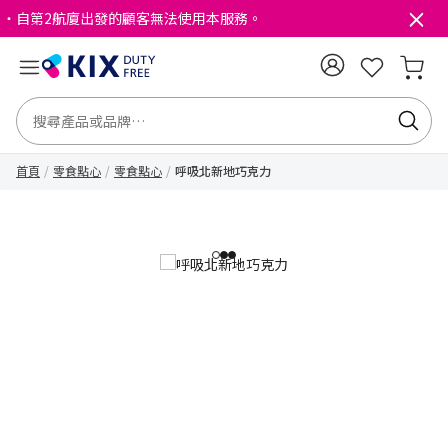
・自第2航廈出發的顧客無法使用本服務。
首頁
零食點心
零食點心
呼吸北新地巧克力
1
2
3