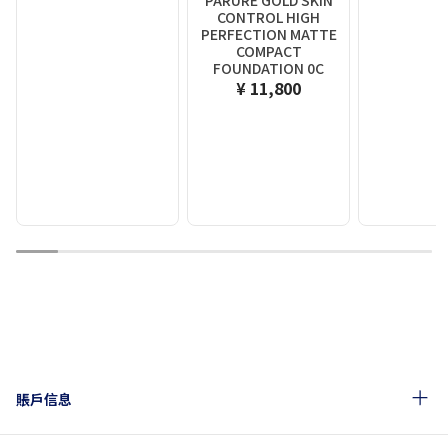
PARURE GOLD SKIN
CONTROL HIGH
PERFECTION MATTE
COMPACT
FOUNDATION 0C
¥ 11,800
1
2
3
4
5
6
7
8
9
10
賬戶信息