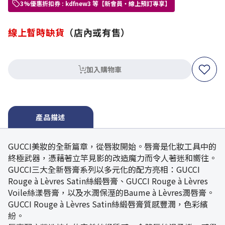
3%優惠折扣券 : kdfnew3 等【新會員・線上預訂專享】
線上暫時缺貨
（店內或有售）
加入購物車
產品描述
GUCCI美妝的全新篇章，從唇妝開始。唇膏是化妝工具中的
終極武器，憑藉著立竿見影的改造魔力而令人著迷和嚮往。
GUCCI三大全新唇膏系列以多元化的配方亮相：GUCCI
Rouge à Lèvres Satin絲緞唇膏、GUCCI Rouge à Lèvres
Voile絲漾唇膏，以及水潤保溼的Baume à Lèvres潤唇膏。
GUCCI Rouge à Lèvres Satin絲緞唇膏質感豐潤，色彩繽
紛。