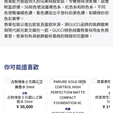
唇膏配方營造持久的完美絲緞質感，令雙唇絲滑柔嫩，感覺
輕盈舒適。36款色號涵蓋裸色系、紅色系和粉色系，不同
色號略偏橘色調、紫色調或出乎意料的黑色調，彰顯微妙的
色彩美學。
唇膏包裝以復古妝容爲靈感來源，將GUCCI品牌的裝飾圖案
與現代感元素交織在一起。GUCCI傾色絨霧唇膏採用金色唇
膏管，管身刻有具裝飾藝術風格的精緻刻花圖案。
你可能還喜歡
古馳
古
古馳煉金士花園心之舞
罪愛男性濃
香水 50ml
50m
¥ 30,600
¥ 14,
嬌蘭