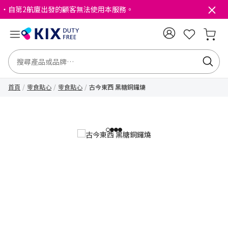
・自第2航廈出發的顧客無法使用本服務。
首頁
零食點心
零食點心
古今東西 黑糖銅鑼燒
1
2
3
4