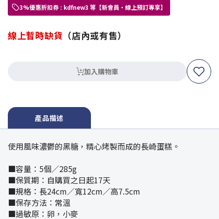
3%優惠折扣券 : kdfnew3 等【新會員・線上預訂專享】
線上暫時缺貨
（店內或有售）
加入購物車
產品描述
使用風味濃鬱的黑糖，精心烤製而成的長崎蛋糕。
■容量：5個／285g
■保質期：自購買之日起17天
■規格：長24cm／寬12cm／高7.5cm
■保存方法：常溫
■過敏原：卵，小麥