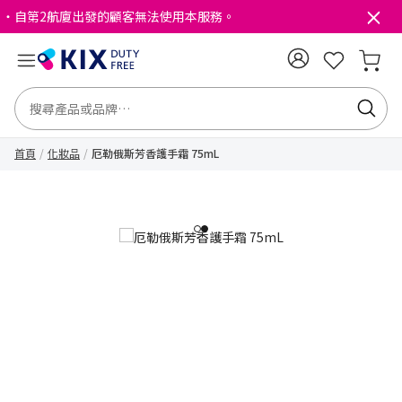
・自第2航廈出發的顧客無法使用本服務。
首頁
化妝品
厄勒俄斯芳香護手霜 75mL
1
2