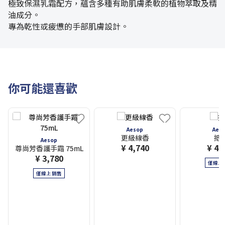
極致保濕乳霜配方，蘊含多種有助肌膚柔軟的植物萃取及精
油成分。
專為乾性或疲憊的手部肌膚設計。
你可能還喜歡
Aesop
Aes
更級線香
抵
Aesop
¥ 4,740
¥ 4,
尊尚芳香護手霜 75mL
¥ 3,780
僅線上
僅線上銷售