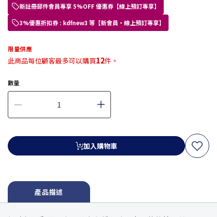
新註冊郵件會員專享 5%OFF 優惠券【線上預訂專享】
3%優惠折扣券 : kdfnew3 等【新會員・線上預訂專享】
限量供應
12
此商品每位顧客最多可以購買
件。
數量
加入購物車
產品描述