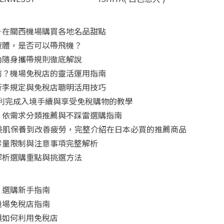
－在關西機場購買各地名品甜點
液體，是否可以帶飛機？
內隨身攜帶規則徹底解說
前？機場免稅店的靈活運用指南
行李規定與免稅店聰明活用技巧
怎麼用？順利完成入境手續與享受免稅購物的教學
！依需求分類推薦與不踩雷選購指南
從美肌保養到改善疲勞，完整介紹在日本必買的推薦商品
容量限制與注意事項完整解析
解析選購重點與挑選方法
：選購新手指南
機場免稅店指南
與如何利用免稅店