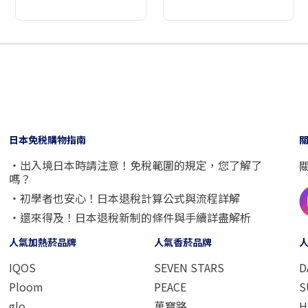
2
3
4
5
6
7
8
日本免税購物指南
・出入境日本時請注意！免稅範圍的規定，您了解了
嗎？
・初學者也安心！日本退稅計算公式與流程詳解
・還來得及！日本退稅新制的條件與手續詳盡解析
人氣加熱菸品牌
人氣香菸品牌
IQOS
SEVEN STARS
D
Ploom
PEACE
S
glo
萬寶路
H