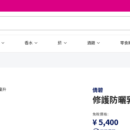
品
香水
菸
酒類
零食
倩碧
修護防曬乳
免稅價格:
¥ 5,400