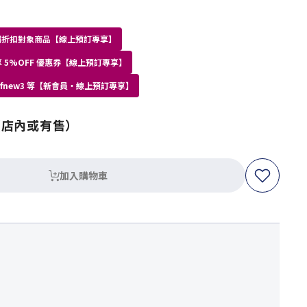
員專屬折扣對象商品【線上預訂專享】
 5%OFF 優惠券【線上預訂專享】
kdfnew3 等【新會員・線上預訂專享】
（店內或有售）
加入購物車