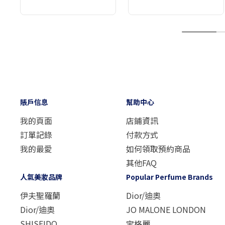
1
賬戶信息
幫助中心
我的頁面
店鋪資訊
訂單記錄
付款方式
我的最愛
如何領取預約商品
其他FAQ
人氣美妝品牌
Popular Perfume Brands
伊夫聖羅蘭
Dior/迪奧
Dior/迪奧
JO MALONE LONDON
SHISEIDO
宝格麗