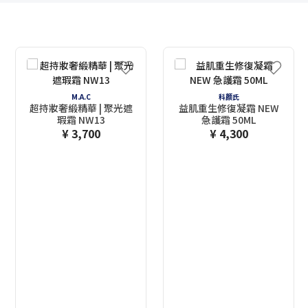
M.A.C
科颜氏
超持妝奢緞精華 | 聚光遮
益肌重生修復凝霜 NEW
瑕霜 NW13
急護霜 50ML
¥ 3,700
¥ 4,300