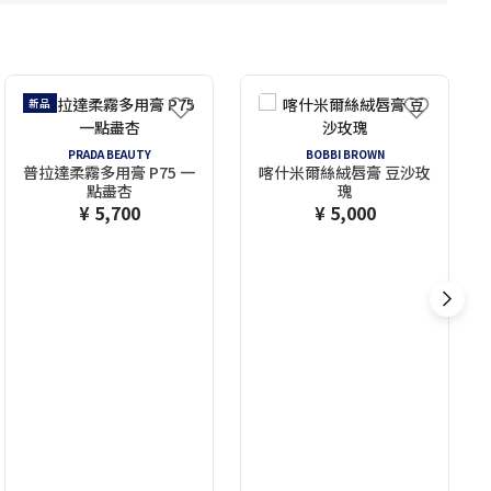
新品
PRADA BEAUTY
BOBBI BROWN
普拉達柔霧多用膏 P75 一
喀什米爾絲絨唇膏 豆沙玫
點盡杏
瑰
¥ 5,700
¥ 5,000