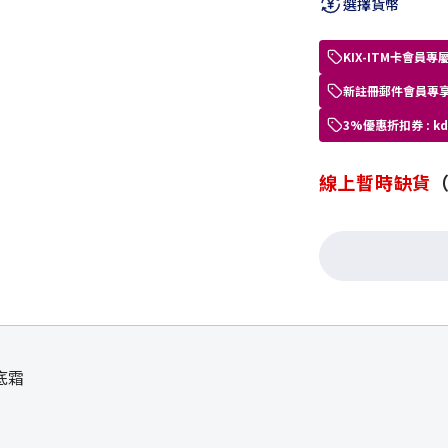
選擇貨幣
KIX-ITM卡會
新註冊郵件會員專享
3%優惠折扣券 : 
線上暫時缺貨
底霜