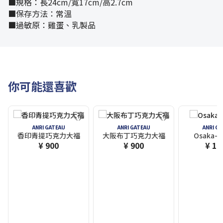
■規格：長24cm/寬17cm/高2.7cm
■保存方法：常溫
■過敏原：雞蛋、乳製品
你可能還喜歡
ANRI GATEAU
ANRI GATEAU
ANRI G
香印青提巧克力大福
大阪布丁巧克力大福
Osaka-B
¥ 900
¥ 900
¥ 1,