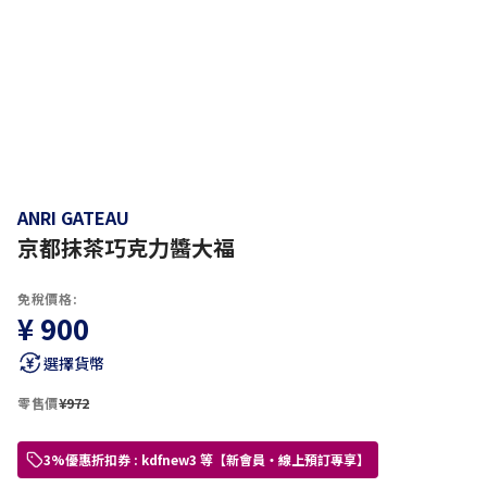
ANRI GATEAU
京都抹茶巧克力醬大福
免稅價格:
¥ 900
選擇貨幣
零售價
¥972
3%優惠折扣券 : kdfnew3 等【新會員・線上預訂專享】