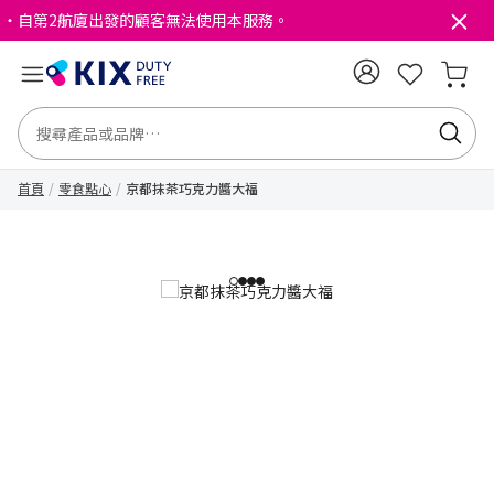
・自第2航廈出發的顧客無法使用本服務。
首頁
零食點心
京都抹茶巧克力醬大福
1
2
3
4