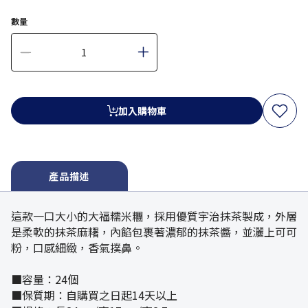
數量
加入購物車
產品描述
這款一口大小的大福糯米糰，採用優質宇治抹茶製成，外層
是柔軟的抹茶麻糬，內餡包裹著濃郁的抹茶醬，並灑上可可
粉，口感細緻，香氣撲鼻。
■容量：24個
■保質期：自購買之日起14天以上