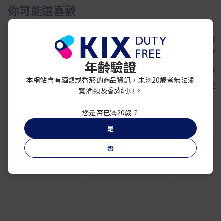
你可能還喜歡
芙蓉王
黃鶴
芙蓉王（沁悅細支）
黄鹤楼‧
年齡驗證
芙蓉王
¥ 6,600
¥ 6,
芙蓉王（錦繡)-中支聽
裝版
本網站含有酒類或香菸的商品資訊，未滿20歲者無法瀏
免稅專
¥ 14,300
覽酒類及香菸網頁。
您是否已滿20歲？
是
否