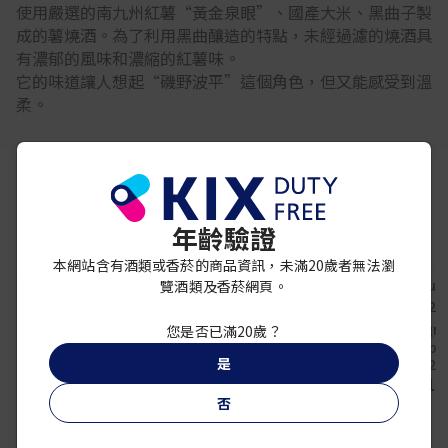
使用嚴選的南九州紅薯“黃金泉眼”、國產大米、黑曲子製
成的薯燒酒。為了利用黑曲釀造的特點，未經過濾的燒酒具
有濃郁的風味和濃縮的紅薯味。
它的味道讓人想起“磯野波平”這個角色，但又能感受到溫
柔。
你可能還喜歡
年齡驗證
本網站含有酒類或香菸的商品資訊，未滿20歲者無法瀏
覽酒類及香菸網頁。
您是否已滿20歲？
EIKUN / KUMEJIMA
SHOUCHU(NIS
黑霧島 750ML Alc.25%
Hitotsubu
是
720
¥ 2,400
雲海酒造
¥ 1,
UNKAI Barley Shochu
免稅專屬優惠
否
AYA SELECTION
720ml 38%
¥ 3,300