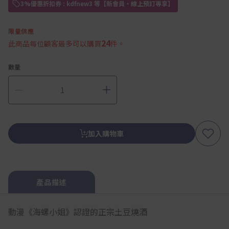
3%優惠折扣券 : kdfnew3 等【新會員・線上預訂專享】
限量供應
24
此商品每位顧客最多可以購買
件。
數量
加入購物車
產品描述
動漫《海螺小姐》認證的正宗土豆燒酒