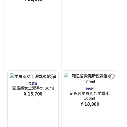
范思哲
愛羅斯女士濃香水 50ml
范思哲
¥ 15,700
範思哲愛羅斯烈愛香水
100ml
¥ 18,000