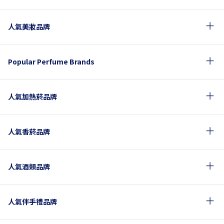
人氣美妝品牌
Popular Perfume Brands
人氣加熱菸品牌
人氣香菸品牌
人氣酒類品牌
人氣伴手禮品牌