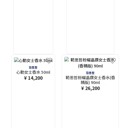
范思哲
心動女士香水 50ml
范思哲
¥ 14,200
範思哲粉耀晶鑽女士香水(香
精版) 90ml
¥ 26,200