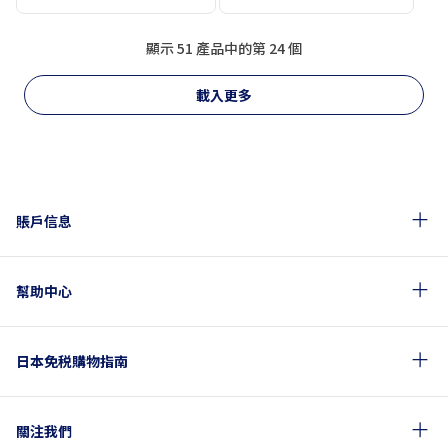
顯示 51 產品中的第 24 個
載入更多
賬戶信息
幫助中心
日本免税購物指南
關注我們