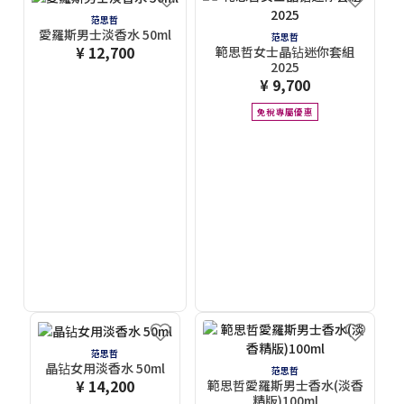
范思哲
愛羅斯男士淡香水 50ml
范思哲
¥ 12,700
範思哲女士晶钻迷你套組
2025
¥ 9,700
免稅專屬優惠
范思哲
晶钻女用淡香水 50ml
范思哲
¥ 14,200
範思哲愛羅斯男士香水(淡香
精版)100ml