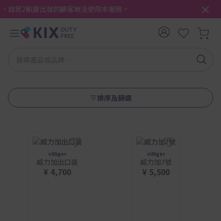
・自第2航廈出發的顧客無法使用本服務。
排序及篩選
villiger
villiger
威力加出口装
威力加7號
¥ 4,700
¥ 5,500