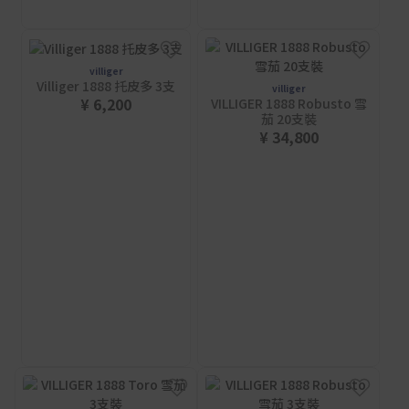
villiger
Villiger 1888 托皮多 3支
villiger
¥ 6,200
VILLIGER 1888 Robusto 雪
茄 20支裝
¥ 34,800