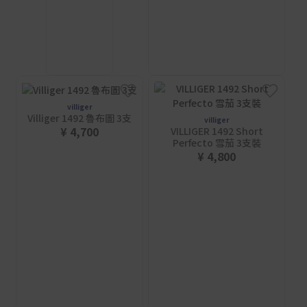
villiger
Villiger 1492 魯布圖 3支
villiger
¥ 4,700
VILLIGER 1492 Short
Perfecto 雪茄 3支裝
¥ 4,800