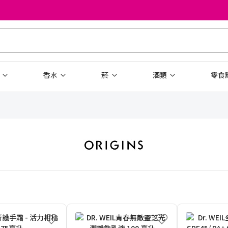
品
香水
菸
酒類
零食