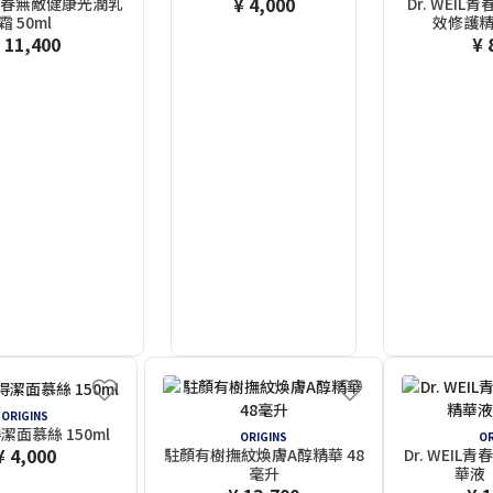
¥ 4,000
IL青春無敵健康光潤乳
Dr. WEI
霜 50ml
效修護精
 11,400
¥ 
ORIGINS
潔面慕絲 150ml
ORIGINS
OR
¥ 4,000
駐顏有樹撫紋煥膚A醇精華 48
Dr. WEI
毫升
華液