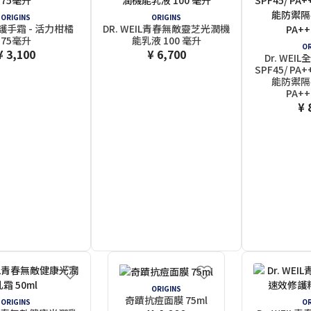
ORIGINS
ORIGINS
手霜 - 活力柑橘
DR. WEIL青春無敵靈芝光潤機
75毫升
能乳液 100 毫升
OR
¥ 3,100
¥ 6,700
Dr. WE
SPF45/ PA
能防禦隔離
PA++
¥ 
ORIGINS
奇蹟抗痘面膜 75ml
ORIGINS
OR