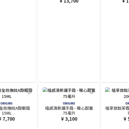
¥ 13,700
¥ 
ORIGINS
ORIGINS
OR
全效撫紋A醇眼霜
植感清新護手霜 - 暖心甜薑
植享放鬆茉香
15ML
75毫升
¥ 7,700
¥ 3,100
¥ 