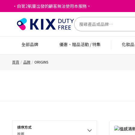
・自第2航廈出發的顧客無法使用本服務。
全部品牌
優惠、贈品活動 / 特集
化妝
首頁
品牌
ORIGINS
排序方式
推薦