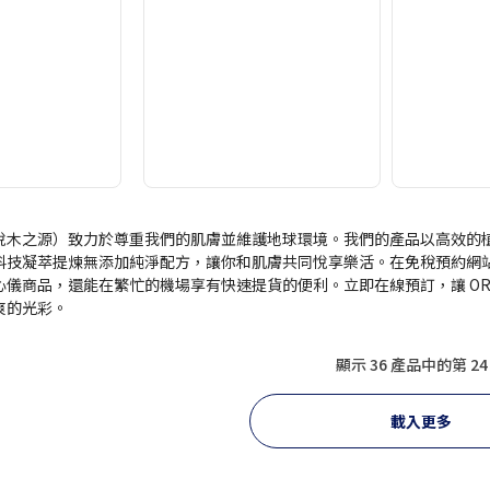
NS（悅木之源）致力於尊重我們的肌膚並維護地球環境。我們的產品以高效
科技凝萃提煉無添加純淨配方，讓你和肌膚共同悅享樂活。在免稅預約網站上，
心儀商品，還能在繁忙的機場享有快速提貨的便利。立即在線預訂，讓 ORI
爽的光彩。
顯示 36 產品中的第 24
載入更多