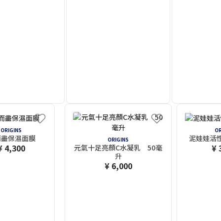
ORIGINS
OR
而盡保濕面膜
泥娃娃活性
ORIGINS
¥ 4,300
¥ 
元氣十足亮顏C水凝乳 50毫
升
¥ 6,000