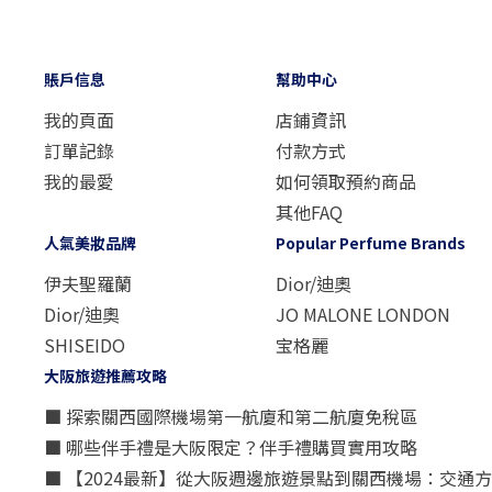
賬戶信息
幫助中心
我的頁面
店鋪資訊
訂單記錄
付款方式
我的最愛
如何領取預約商品
其他FAQ
人氣美妝品牌
Popular Perfume Brands
伊夫聖羅蘭
Dior/迪奧
Dior/迪奧
JO MALONE LONDON
SHISEIDO
宝格麗
大阪旅遊推薦攻略
■ 探索關西國際機場第一航廈和第二航廈免稅區
■ 哪些伴手禮是大阪限定？伴手禮購買實用攻略
■ 【2024最新】從大阪週邊旅遊景點到關西機場：交通