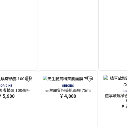
ORIGINS
ORIGINS
膚精露 100毫升
天生麗質粉美肌面膜 75ml
OR
¥ 5,900
¥ 4,000
植享放鬆茉香
¥ 