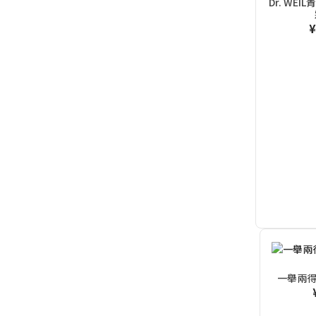
Dr. WE
¥
一舉兩得