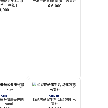
L青春無敵靈芝3重速
元氣十足亮顏C面膜 75毫升
萃 30毫升
¥ 6,000
8,900
IGINS
ORIGINS
L青春無敵健康光潤精
植感清新護手霜-舒緩薄荷 75
 50ml
毫升