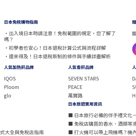
日本免税購物指南
・出入境日本時請注意！免稅範圍的規定，您了解了
嗎？
・初學者也安心！日本退稅計算公式與流程詳解
・還來得及！日本退稅新制的條件與手續詳盡解析
人氣加熱菸品牌
人氣香菸品牌
IQOS
SEVEN STARS
D
Ploom
PEACE
S
glo
萬寶路
H
日本旅遊實用資訊
■ 日本旅行必備的伴手禮文化
■ 免稅店購買的香水、酒類等
方式大全與免稅店指南
■ 打火機可以帶上飛機嗎？機