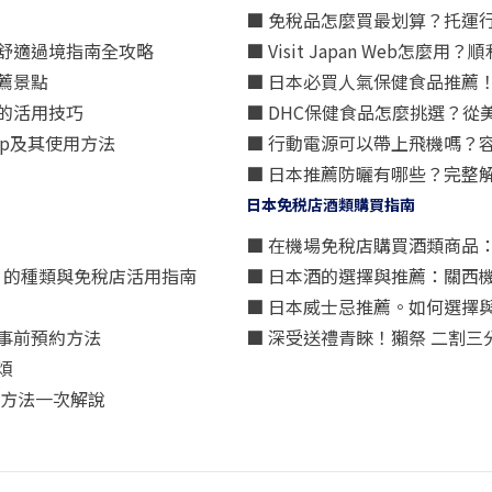
■ 免稅品怎麼買最划算？托運
舒適過境指南全攻略
■ Visit Japan Web
薦景點
■ 日本必買人氣保健食品推薦
的活用技巧
■ DHC保健食品怎麼挑選？
p及其使用方法
■ 行動電源可以帶上飛機嗎？
■ 日本推薦防曬有哪些？完整
日本免税店酒類購買指南
■ 在機場免稅店購買酒類商品
星）」的種類與免稅店活用指南
■ 日本酒的選擇與推薦：關西
■ 日本威士忌推薦。如何選擇
事前預約方法
■ 深受送禮青睞！獺祭 二割
煩
買方法一次解說