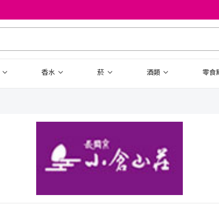
品
香水
菸
酒類
零食