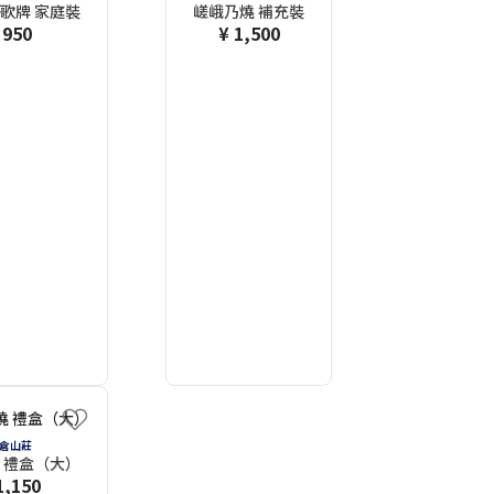
歌牌 家庭裝
嵯峨乃燒 補充裝
 950
¥ 1,500
倉山莊
 禮盒（大）
1,150