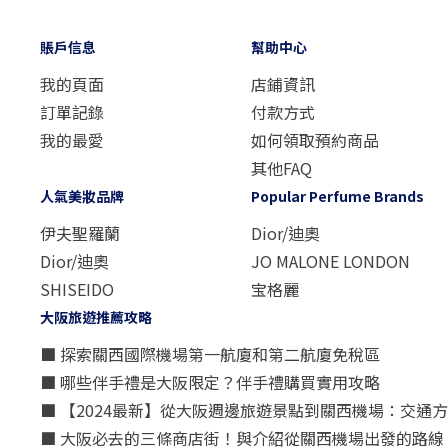
賬戶信息
幫助中心
我的頁面
店鋪資訊
訂單記錄
付款方式
我的最愛
如何領取預約商品
其他FAQ
人氣美妝品牌
Popular Perfume Brands
伊夫聖羅蘭
Dior/迪奧
Dior/迪奧
JO MALONE LONDON
SHISEIDO
宝格麗
大阪旅遊推薦攻略
■ 探索關西國際機場第一航廈和第二航廈免稅區
■ 哪些伴手禮是大阪限定？伴手禮購買實用攻略
■ 【2024最新】從大阪週邊旅遊景點到關西機場：交通
■ 大阪必去的三條商店街！與介紹從關西機場出發的路線