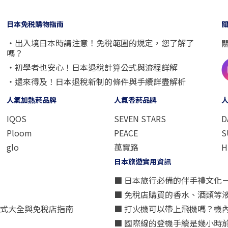
日本免税購物指南
・出入境日本時請注意！免稅範圍的規定，您了解了
嗎？
・初學者也安心！日本退稅計算公式與流程詳解
・還來得及！日本退稅新制的條件與手續詳盡解析
人氣加熱菸品牌
人氣香菸品牌
IQOS
SEVEN STARS
D
Ploom
PEACE
S
glo
萬寶路
H
日本旅遊實用資訊
■ 日本旅行必備的伴手禮文化
■ 免稅店購買的香水、酒類等
方式大全與免稅店指南
■ 打火機可以帶上飛機嗎？機
■ 國際線的登機手續是幾小時