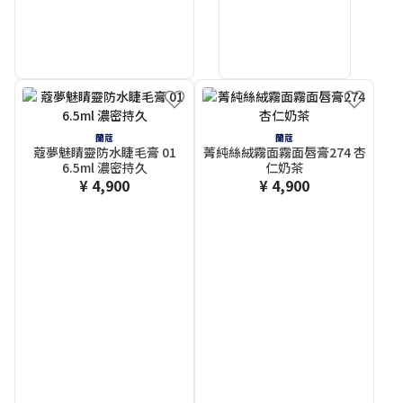
蘭蔻
蘭蔻
蔻夢魅睛靈防水睫毛膏 01
菁純絲絨霧面霧面唇膏274 杏
6.5ml 濃密持久
仁奶茶
¥ 4,900
¥ 4,900