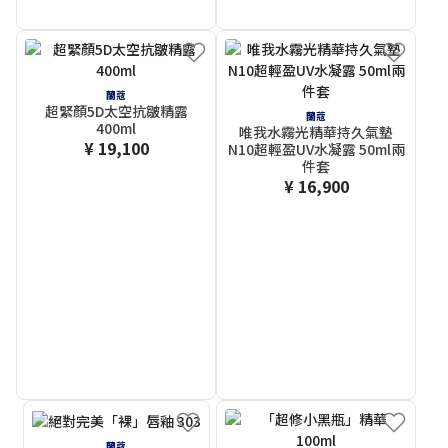
蘭蔻
超緊顏5D太空抗皺精露
蘭蔻
400ml
唯我水霧光精華持久氣墊
¥ 19,100
N10超輕盈UV水凝露 50ml兩
件套
¥ 16,900
蘭蔻