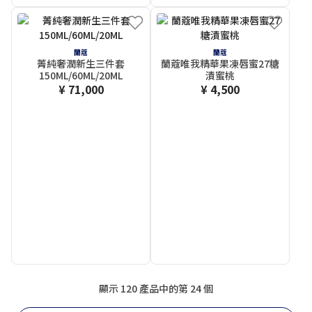
蘭蔻
蘭蔻
菁純奢潤新生三件套
蘭蔻唯我精華果凍唇蜜27糖
150ML/60ML/20ML
漬蜜桃
¥ 71,000
¥ 4,500
顯示 120 產品中的第 24 個