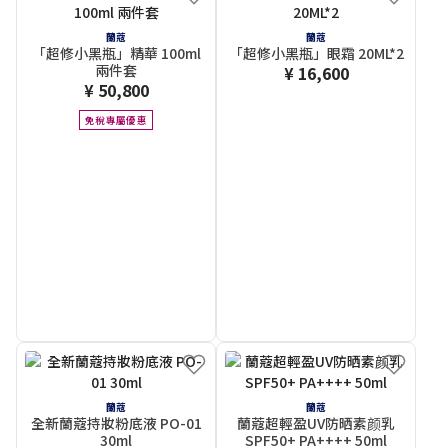
蘭蔻
蘭蔻
「超修小黑瓶」精華 100ml
「超修小黑瓶」眼霜 20ML*2
兩件套
¥ 16,600
¥ 50,800
免稅專屬優惠
蘭蔻
蘭蔻
全新蘭蔻持妝粉底液 PO-01
蘭蔻超輕盈UV防晒素颜乳
30ml
SPF50+ PA++++ 50ml