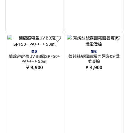
蘭蔻
蘭蔻
蘭蔻超輕盈UV BB霜SPF50+
菁純絲絨霧面霧面唇膏09 熾
PA++++ 50ml
愛暖棕
¥ 9,900
¥ 4,900