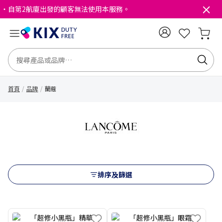
・自第2航廈出發的顧客無法使用本服務。
首頁
品牌
蘭蔻
排序及篩選