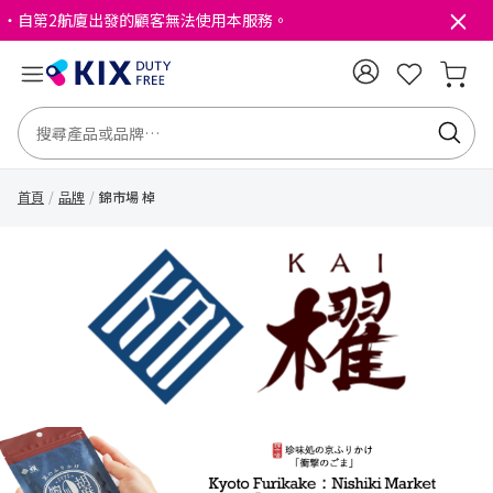
・自第2航廈出發的顧客無法使用本服務。
首頁
品牌
錦市場 棹