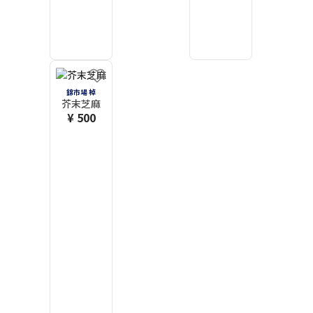
錦市場 棹
芥末芝麻
¥ 500