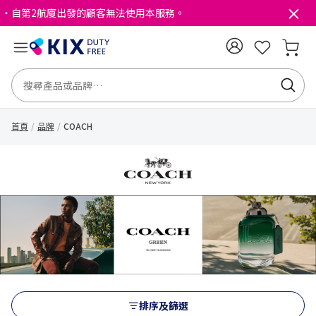
・自第2航廈出發的顧客無法使用本服務。
首頁
品牌
COACH
排序及篩選