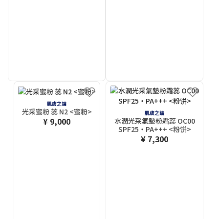
肌膚之鑰
光采蜜粉 蕊 N2 <蜜粉>
肌膚之鑰
¥ 9,000
水潤光采氣墊粉霜蕊 OC00
SPF25・PA+++ <粉饼>
¥ 7,300