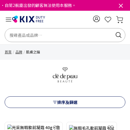
・自第2航廈出發的顧客無法使用本服務。
首頁
品牌
肌膚之鑰
排序及篩選