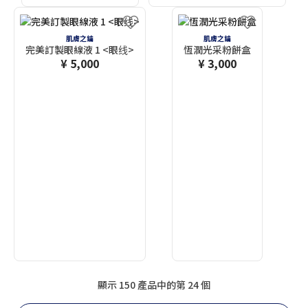
肌膚之鑰
肌膚之鑰
完美訂製眼線液 1 <眼线>
恆潤光采粉餅盒
¥ 5,000
¥ 3,000
顯示 150 產品中的第 24 個