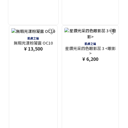
肌膚之鑰
無瑕光漾粉凝露 OC10
肌膚之鑰
¥ 13,500
星鑽光采四色眼影蕊 3 <眼影
>
¥ 6,200