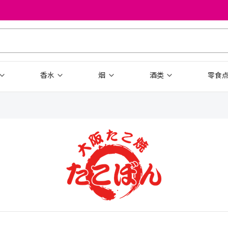
香水
烟
酒类
零食