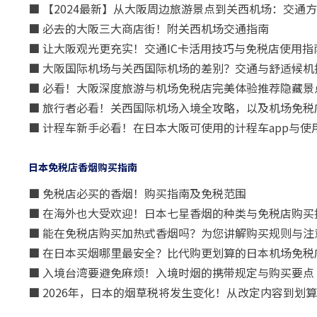
■ 【2024最新】从大阪周边旅游景点到关西机场：交通
■ 必去的大阪三大商店街！附关西机场交通指南
■ 让大阪观光更充实！交通IC卡活用技巧与免税店使用指
■ 大阪国际机场与关西国际机场的差别？交通与舒适候机
■ 必看！大阪深度旅游与机场免税店完美体验推荐隐藏景
■ 旅行者必看！关西国际机场入境全攻略，以及机场免税
■ 计程车新手必看！在日本大阪可使用的计程车app与使
日本免税店香烟购买指南
■ 免税店必买的香烟！购买指南及免税范围
■ 在海外也大受欢迎！日本七星香烟的种类与免税店购买
■ 能在免税店购买加热式香烟吗？为您讲解购买规则与注
■ 在日本买烟哪里最安全？比代购更划算的日本机场免税
■ 入境台湾要避免麻烦！入境时烟的携带规定与购买要点
■ 2026年，日本的烟草税将发生变化！从改定内容到划