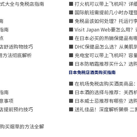
方式大全与免税店指南
■ 打火机可以带上飞机吗？详
■ 国际航班需提前几小时办理
南
■ 免税品该如何处理？托运行
指南
■ Visit Japan Web
点
■ 在日本必买的热销保健品有
店舒适购物技巧
■ DHC保健品怎么选？从美
用方法彻底解析
■ 充电宝可以带上飞机吗？容
■ 日本防晒霜推荐买什么？选
日本免税店酒类购买指南
■ 在机场免税店购买酒类商品
指南
■ 日本酒的选择与推荐：关西
意事项
■ 日本威士忌推荐有哪些？选
店提前预约技巧
■ 送礼佳品！深度解析獭祭 
算购买烟草的方法全解