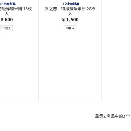
日之出屋制菓
日之出屋制菓
級鮮蝦米餅 15枚
虾之恋：特級鮮蝦米餅 28枚
入
入
¥ 600
¥ 1,500
15枚入
28枚入
显示2 商品中的2 个