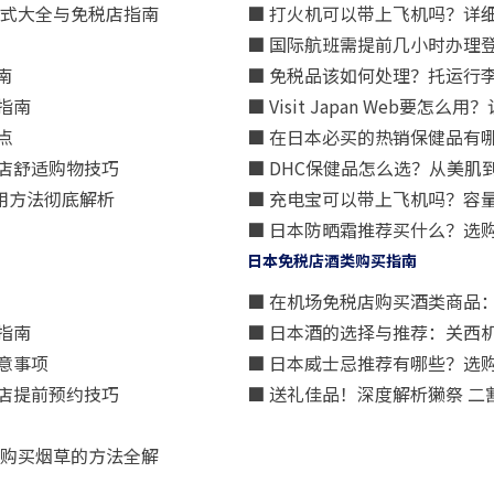
方式大全与免税店指南
■ 打火机可以带上飞机吗？详
■ 国际航班需提前几小时办理
南
■ 免税品该如何处理？托运行
指南
■ Visit Japan Web
点
■ 在日本必买的热销保健品有
店舒适购物技巧
■ DHC保健品怎么选？从美
用方法彻底解析
■ 充电宝可以带上飞机吗？容
■ 日本防晒霜推荐买什么？选
日本免税店酒类购买指南
■ 在机场免税店购买酒类商品
指南
■ 日本酒的选择与推荐：关西
意事项
■ 日本威士忌推荐有哪些？选
店提前预约技巧
■ 送礼佳品！深度解析獭祭 
算购买烟草的方法全解