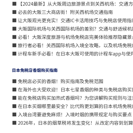
■ 【2024最新】从大阪周边旅游景点到关西机场：交通
■ 必去的大阪三大商店街！附关西机场交通指南
■ 让大阪观光更充实！交通IC卡活用技巧与免税店使用指
■ 大阪国际机场与关西国际机场的差别？交通与舒适候机
■ 必看！大阪深度旅游与机场免税店完美体验推荐隐藏景
■ 旅行者必看！关西国际机场入境全攻略，以及机场免税
■ 计程车新手必看！在日本大阪可使用的计程车app与使
日本免税店香烟购买指南
■ 免税店必买的香烟！购买指南及免税范围
■ 在海外也大受欢迎！日本七星香烟的种类与免税店购买
■ 能在免税店购买加热式香烟吗？为您讲解购买规则与注
■ 在日本买烟哪里最安全？比代购更划算的日本机场免税
■ 入境台湾要避免麻烦！入境时烟的携带规定与购买要点
■ 2026年，日本的烟草税将发生变化！从改定内容到划