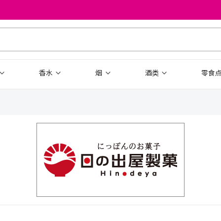
香水
烟
酒类
零食